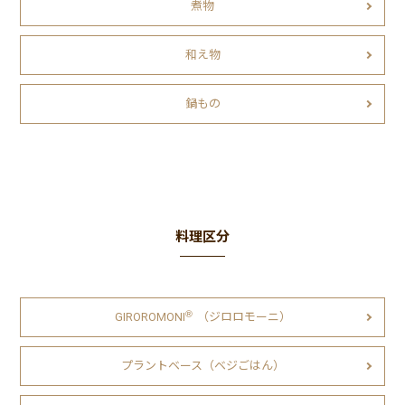
煮物
和え物
鍋もの
料理区分
Ⓡ
GIROROMONI
（ジロロモーニ）
プラントベース（ベジごはん）