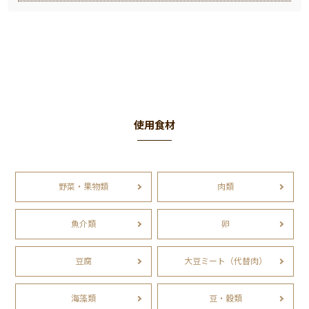
使用食材
野菜・果物類
肉類
魚介類
卵
豆腐
大豆ミート（代替肉）
海藻類
豆・穀類