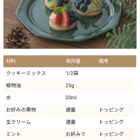
材料
使用量
備考
クッキーミックス
1/2袋
植物油
25g
水
20ml
お好みの果物
適量
トッピング
生クリーム
適量
トッピング
ミント
お好みで
トッピング