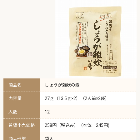
商品名
しょうが雑炊の素
内容量
27ｇ（13.5ｇ×2）（2人前×2袋）
入数
12
希望小売価格
258円（税込み）（本体 245円)
商品形態
袋入