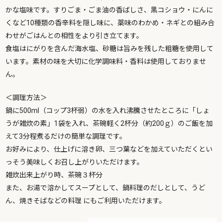
かな塩味です。すりごま・ごま油の香ばしさ、黒コショウ・にんに
くなど10種類の香辛料を隠し味に、薬味のわかめ・ネギとの組み合
わせがごはんとの相性をより引き立てます。
食塩はにがりを含んだ海水塩、砂糖は旨みを残した粗糖を使用して
います。素材の味を大切に化学調味料・香料は使用しておりませ
ん。
＜調理方法＞
鍋に500ml（コップ3杯弱）の水を入れ沸騰させたところに「しょ
うが雑炊の素」1袋を入れ、茶碗軽く2杯分（約200ｇ）のご飯を加
えて3分程煮るだけの簡単な調理です。
お好みにより、仕上げに溶き卵、三つ葉などを加えていただくとい
っそう美味しくお召し上がりいただけます。
雑炊出来上がり時、茶碗３杯分
また、お湯で溶かしてスープとして、鍋料理のだしとして、うど
ん、焼きそばなどの料理 にもご利用いただけます。