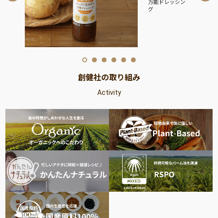
能ドレッシン
創健社の取り組み
Activity