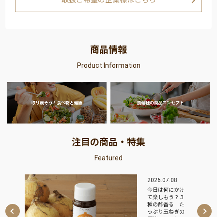
取扱ご希望の企業様はこちら
商品情報
Product Information
注目の商品・特集
Featured
6.07.08
2026.07.01
日は何にかけ
5種の厳選だし素
楽しもう？３
材でじっくりだ
の酢香る た
しをとった、
ぷり玉ねぎの
日々の白だし