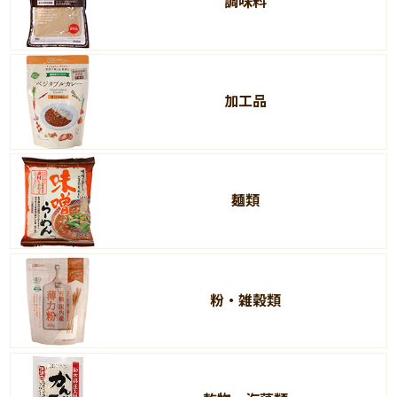
調味料
加工品
麺類
粉・雑穀類