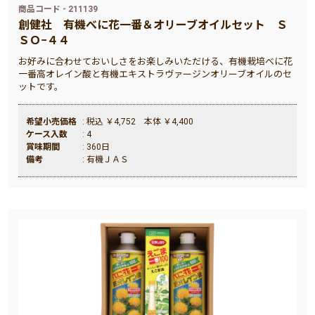
商品コード - 211139
創健社
有機べに花一番＆オリーブオイルセット Ｓ
ＳＯ−４４
お好みに合わせておいしさをお楽しみいただける、有機栽培べに花
一番高オレイン酸と有機エキストラヴァージンオリーブオイルのセ
ットです。
希望小売価格
: 税込 ￥4,752 本体 ￥4,400
ケース入数
: 4
賞味期間
: 360日
備考
: 有機ＪＡＳ