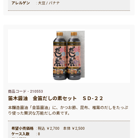
アレルゲン
: 大豆 / バナナ
商品コード - 210553
笛木醤油
金笛だしの素セット ＳＤ‐２２
本醸造醤油「金笛醤油」に、かつお節、昆布、椎茸のだしをたっぷ
り使った贅沢な万能だしの素です。
希望小売価格
: 税込 ￥2,700 本体 ￥2,500
ケース入数
: 8