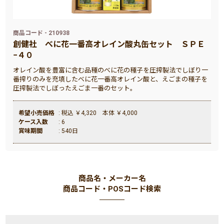
商品コード - 210938
創健社
べに花一番高オレイン酸丸缶セット ＳＰＥ
−４０
オレイン酸を豊富に含む品種のべに花の種子を圧搾製法でしぼり一
番搾りのみを充填したべに花一番高オレイン酸と、えごまの種子を
圧搾製法でしぼったえごま一番のセット。
希望小売価格
: 税込 ￥4,320 本体 ￥4,000
ケース入数
: 6
賞味期間
: 540日
商品名・メーカー名
商品コード・POSコード検索