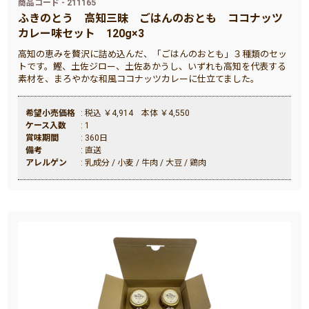
商品コード - 211165
ふきのとう
高知三昧 ごはんのおとも ココナッツ
カレー味セット 120g×3
高知の恵みを贅沢に詰め込んだ、「ごはんのおとも」３種類のセッ
トです。鰹、土佐ジロー、土佐あかうし、いずれも高知を代表する
素材を、まろやかな和風ココナッツカレーに仕立てました。
希望小売価格
: 税込 ￥4,914 本体 ￥4,550
ケース入数
: 1
賞味期間
: 360日
備考
: 直送
アレルゲン
: 乳成分 / 小麦 / 牛肉 / 大豆 / 鶏肉