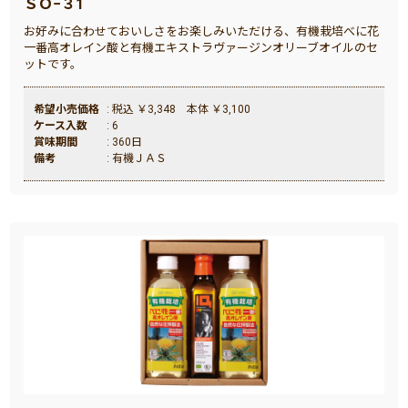
ＳＯ−３1
お好みに合わせておいしさをお楽しみいただける、有機栽培べに花
一番高オレイン酸と有機エキストラヴァージンオリーブオイルのセ
ットです。
希望小売価格
: 税込 ￥3,348 本体 ￥3,100
ケース入数
: 6
賞味期間
: 360日
備考
: 有機ＪＡＳ