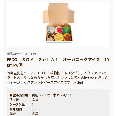
商品コード - 211119
EECO
ＳＯＹ ＧｅＬＡ！ オーガニックアイス 10
0ml×6個
有機豆乳をベースに１００％植物性でありながら、イタリアンジェ
ラートのようななめらかな食感とシンプルに素材の味わいを楽しめ
るオーガニックプラントベースアイスです。冷凍品
希望小売価格
: 税込 ￥4,472 本体 ￥4,140
温度帯
: 冷凍
ケース入数
: 1
賞味期間
: 180日
備考
: 直送