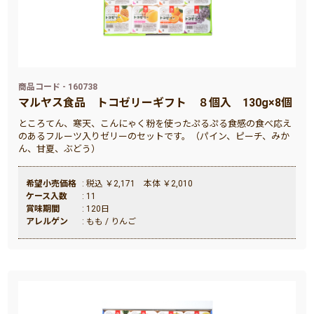
商品コード - 160738
マルヤス食品
トコゼリーギフト ８個入 130g×8個
ところてん、寒天、こんにゃく粉を使ったぷるぷる食感の食べ応え
のあるフルーツ入りゼリーのセットです。（パイン、ピーチ、みか
ん、甘夏、ぶどう）
希望小売価格
: 税込 ￥2,171 本体 ￥2,010
ケース入数
: 11
賞味期間
: 120日
アレルゲン
: もも / りんご