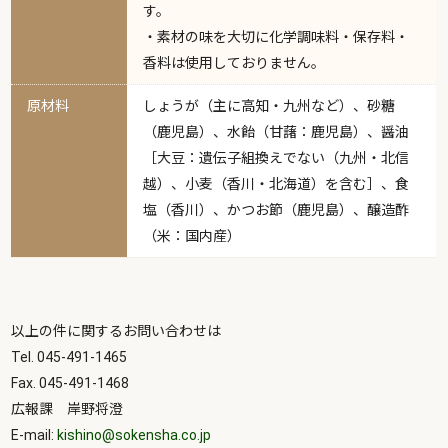
す。
・素材の味を大切に化学調味料・保存料・
香料は使用しておりません。
原材料
しょうが（主に高知・九州など）、砂糖
（鹿児島）、水飴（甘藷：鹿児島）、醤油
［大豆：遺伝子組換えでない（九州・北信
越）、小麦（香川・北海道）を含む］、食
塩（香川）、かつお節（鹿児島）、醸造酢
（米：国内産）
以上の件に関するお問い合わせは
Tel. 045-491-1465
Fax. 045-491-1468
広報課 岸野将澄
E-mail:
kishino@sokensha.co.jp