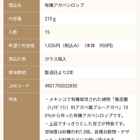
商品名
有機アガベシロップ
内容量
210ｇ
入数
15
希望小売価格
1,026円（税込み）（本体 950円)
商品形態
ガラス瓶入
賞味期間
製造日より2年
JANコード
4901735022830
特長
・メキシコで有機栽培された植物「竜舌蘭
（ﾘｭｳｾﾞﾂﾗﾝ）科アガベ属ブルーアガベ」10
0％から作った有機アガベシロップです。
・上品ですっきりとした甘さが特長です。
甘味度は砂糖の約1.3倍。各種お飲物・デザ