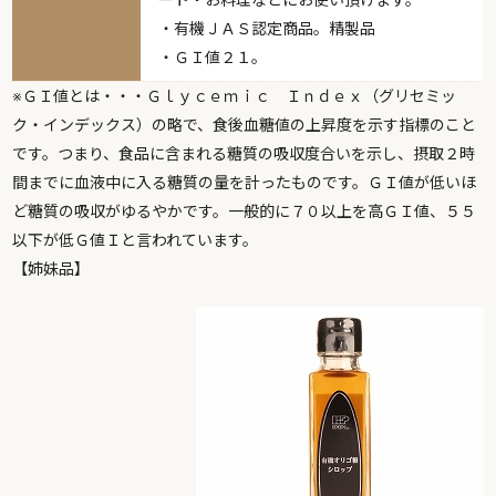
ート・お料理などにお使い頂けます。
・有機ＪＡＳ認定商品。精製品
・ＧＩ値２１。
※ＧＩ値とは・・・Ｇｌｙｃｅｍｉｃ Ｉｎｄｅｘ（グリセミッ
ク・インデックス）の略で、食後血糖値の上昇度を示す指標のこと
です。つまり、食品に含まれる糖質の吸収度合いを示し、摂取２時
間までに血液中に入る糖質の量を計ったものです。ＧＩ値が低いほ
ど糖質の吸収がゆるやかです。一般的に７０以上を高ＧＩ値、５５
以下が低Ｇ値Ｉと言われています。
【姉妹品】