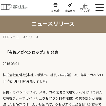
オンライン
取扱店舗
商品検索
ショップ
ニュースリリース
TOP
>
ニュースリリース
「有機アガベシロップ」新発売
2016.08.01
株式会社創健社(本社：横浜市、社長：中村靖）は、有機アガベシロ
ップを8月1日に発売しました。
有機アガベシロップは、メキシコの太陽と大地で5～7年かけて育ん
だ有機ブルーアガベ（リュウゼツラン科の植物）の株の部分から採
取した甘味料です。淡い琥珀色で、クセが無く上品な甘さが特長で