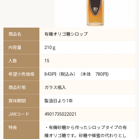
商品名
有機オリゴ糖シロップ
内容量
210ｇ
入数
15
希望小売価格
843円（税込み）（本体 780円)
商品形態
ガラス瓶入
賞味期間
製造日より1年
JANコード
4901735022021
特長
・有機砂糖から作ったシロップタイプの有
機オリゴ糖です。砂糖や蜂蜜の代わりとし