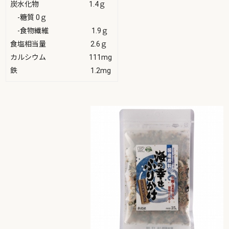
炭水化物 1.4ｇ
-糖質 0ｇ
-食物繊維 1.9ｇ
食塩相当量 2.6ｇ
カルシウム 111mg
鉄 1.2mg