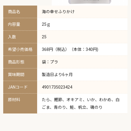
商品名
海の幸せふりかけ
内容量
25ｇ
入数
25
希望小売価格
368円（税込）（本体：340円)
商品形態
袋：プラ
賞味期間
製造日より6ヶ月
JANコード
4901735023424
原材料
たら、鰹節、オキアミ、いか、わかめ、白
ごま、青のり、鮭、帆立、磯のり