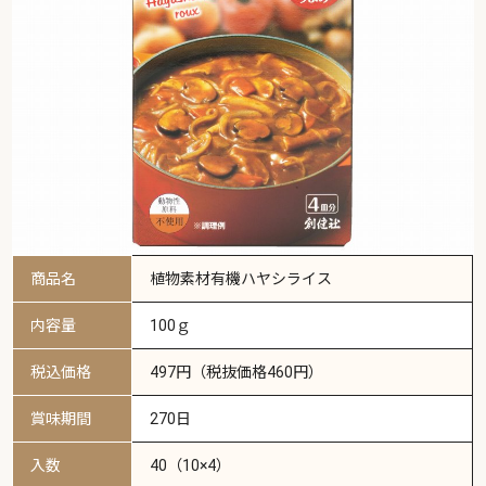
商品名
植物素材有機ハヤシライス
内容量
100ｇ
税込価格
497円（税抜価格460円）
賞味期間
270日
入数
40（10×4）