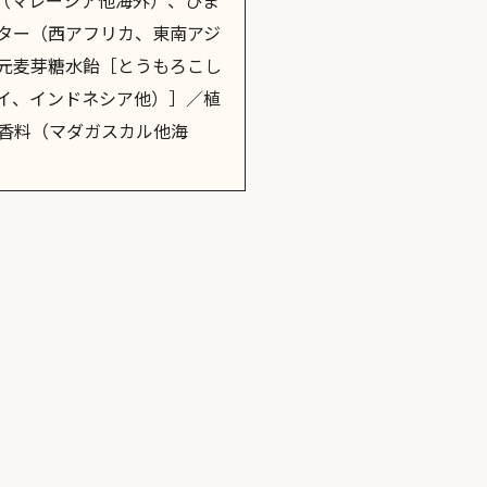
（マレーシア他海外）、ひま
ター（西アフリカ、東南アジ
元麦芽糖水飴［とうもろこし
イ、インドネシア他）］／植
香料（マダガスカル他海