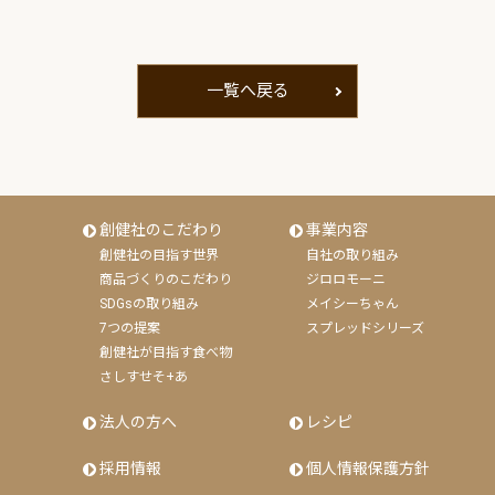
一覧へ戻る
創健社のこだわり
事業内容
創健社の目指す世界
自社の取り組み
商品づくりのこだわり
ジロロモーニ
SDGsの取り組み
メイシーちゃん
7つの提案
スプレッドシリーズ
創健社が目指す食べ物
さしすせそ+あ
法人の方へ
レシピ
採用情報
個人情報保護方針