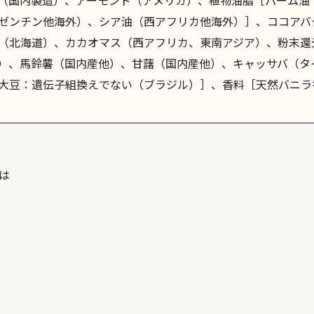
（国内製造）、アーモンド（アメリカ）、植物油脂［パーム油
ゼンチン他海外）、シア油（西アフリカ他海外）］、ココアバ
（北海道）、カカオマス（西アフリカ、東南アジア）、粉末還
）、馬鈴薯（国内産他）、甘藷（国内産他）、キャッサバ（タ
大豆：遺伝子組換えでない（ブラジル）］、香料［天然バニラ
は