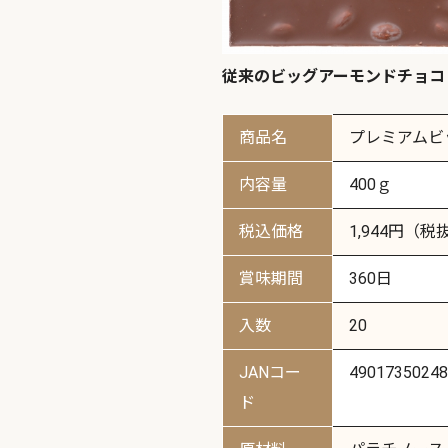
従来のビッグアーモンドチョコ
商品名
プレミアムビ
内容量
400ｇ
税込価格
1,944円（税
賞味期間
360日
入数
20
JANコー
49017350248
ド