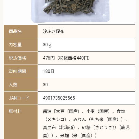
商品名
汐ふき昆布
内容量
30ｇ
税込価格
476円（税抜価格440円）
賞味期間
180日
入数
30
JANコード
4901735025565
原材料
醤油【大豆（国産）、小麦（国産）、食塩
（メキシコ）、みりん（もち米（国産））、
真昆布（北海道）、砂糖（さとうきび（鹿児
島））、米麹（米（国産））