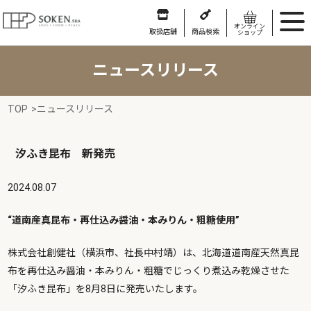
オンライン
取扱店舗
商品検索
ショップ
ニュースリリース
TOP
>
ニュースリリース
汐ふき昆布 新発売
2024.08.07
“道南産真昆布・再仕込み醤油・本みりん・粗糖使用”
株式会社創健社（横浜市、社長中村靖）は、北海道道南産天然真昆
布を再仕込み醤油・本みりん・粗糖でじっくり煮込み乾燥させた
「汐ふき昆布」を8月8日に発売いたします。