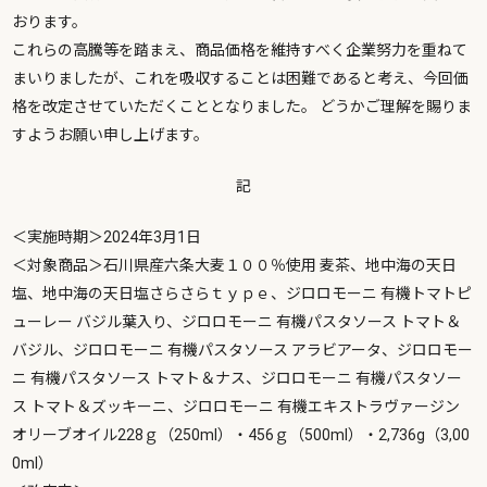
おります。
これらの高騰等を踏まえ、商品価格を維持すべく企業努力を重ねて
まいりましたが、これを吸収することは困難であると考え、今回価
格を改定させていただくこととなりました。 どうかご理解を賜りま
すようお願い申し上げます。
記
＜実施時期＞2024年3月1日
＜対象商品＞石川県産六条大麦１００％使用 麦茶、地中海の天日
塩、地中海の天日塩さらさらｔｙｐｅ、ジロロモーニ 有機トマトピ
ューレー バジル葉入り、ジロロモーニ 有機パスタソース トマト＆
バジル、ジロロモーニ 有機パスタソース アラビアータ、ジロロモー
ニ 有機パスタソース トマト＆ナス、ジロロモーニ 有機パスタソー
ス トマト＆ズッキーニ、ジロロモーニ 有機エキストラヴァージン
オリーブオイル228ｇ（250ml）・456ｇ（500ml）・2,736g（3,00
0ml）