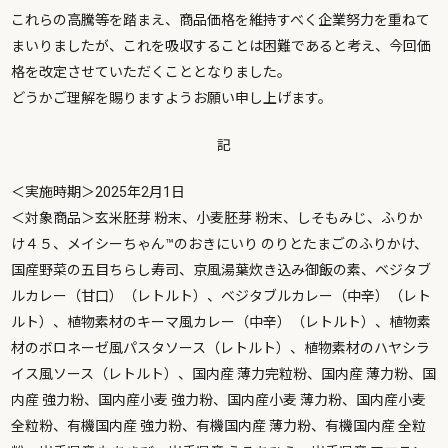
これらの高騰等を踏まえ、商品価格を維持すべく企業努力を重ねて
まいりましたが、これを吸収することは困難であると考え、今回価
格を改定させていただくこととなりました。
どうかご理解を賜りますようお願い申し上げます。
記
＜実施時期＞2025年2月1日
＜対象商品＞玄米胚芽 粉末、小麦胚芽 粉末、しそもみじ、ふりか
け４５、メイシーちゃん™のおきにいり のりとたまごのふりかけ、
国産野菜の五目ちらし寿司、京風湯葉炊き込み御飯の素、ベジタブ
ルカレー（甘口）（レトルト）、ベジタブルカレー（中辛）（レト
ルト）、植物素材のキーマ風カレー（中辛）（レトルト）、植物素
材のボロネーゼ風パスタソース（レトルト）、植物素材のハヤシラ
イス風ソース（レトルト）、国内産 薄力完粒粉、国内産 薄力粉、国
内産 強力粉、国内産小麦 強力粉、国内産小麦 薄力粉、国内産小麦
全粒粉、有機国内産 強力粉、有機国内産 薄力粉、有機国内産 全粒