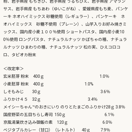
粉、岩手県産 もちきび、岩手県産 うるちひえ、岩手県産 アマラン
サス、岩手県産 もちあわ（ゆいこがね）、愛媛県産もち麦、パンケ
ーキ ネオハイミックス 砂糖使用（レギュラー）、パンケーキ ネ
オハイミックス 砂糖不使用（プレーン）、山芋入りお好み焼きミ
ックス、国内産小麦１００％使用 ショートパスタ、国内産小麦10
0％使用 ロングパスタ、ナチュラルナッツ かぼちゃの種、ナチュラ
ルナッツ ひまわりの種、ナチュラルナッツ 松の実、ひえコロコ
ロ、タピオカ粉末
＜改定率＞
玄米胚芽 粉末 400ｇ 1.0％
小麦胚芽 粉末 400ｇ 1.0%
しそもみじ 30ｇ 3.6％
ふりかけ４５ 32ｇ 3.4％
メイシーちゃん™のおきにいり のりとたまごのふりかけ28ｇ 3.8％
国産野菜の五目ちらし寿司 150ｇ 6.1％
京風湯葉炊き込み御飯の素 120ｇ 6.0％
ベジタブルカレー（甘口）（レトルト） 40ｇ 7.9％