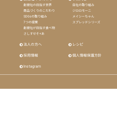
創健社の目指す世界
自社の取り組み
商品づくりのこだわり
ジロロモーニ
SDGsの取り組み
メイシーちゃん
7つの提案
スプレッドシリーズ
創健社が目指す食べ物
さしすせそ+あ
法人の方へ
レシピ
採用情報
個人情報保護方針
Instagram