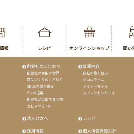
情報
レシピ
オンラインショップ
問い
創健社のこだわり
事業内容
創健社の目指す世界
自社の取り組み
商品づくりのこだわり
ジロロモーニ
SDGsの取り組み
メイシーちゃん
7つの提案
スプレッドシリーズ
創健社が目指す食べ物
さしすせそ+あ
法人の方へ
レシピ
採用情報
個人情報保護方針