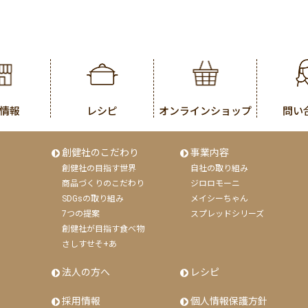
情報
レシピ
オンラインショップ
問い
創健社のこだわり
事業内容
創健社の目指す世界
自社の取り組み
商品づくりのこだわり
ジロロモーニ
SDGsの取り組み
メイシーちゃん
7つの提案
スプレッドシリーズ
創健社が目指す食べ物
さしすせそ+あ
法人の方へ
レシピ
採用情報
個人情報保護方針