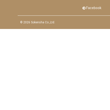
Facebook
©
2026 Sokensha Co.,Ltd.