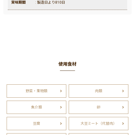
賞味期間
: 製造日より810日
使用食材
野菜・果物類
肉類
魚介類
卵
豆腐
大豆ミート（代替肉）