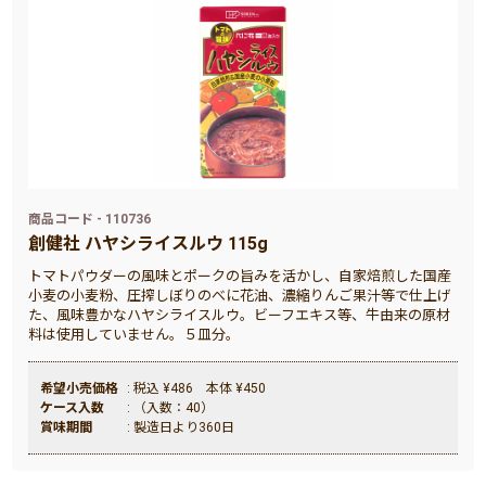
商品コード - 110736
創健社 ハヤシライスルウ 115g
トマトパウダーの風味とポークの旨みを活かし、自家焙煎した国産
小麦の小麦粉、圧搾しぼりのべに花油、濃縮りんご果汁等で仕上げ
た、風味豊かなハヤシライスルウ。ビーフエキス等、牛由来の原材
料は使用していません。５皿分。
希望小売価格
: 税込 ¥486 本体 ¥450
ケース入数
: （入数：40）
賞味期間
: 製造日より360日