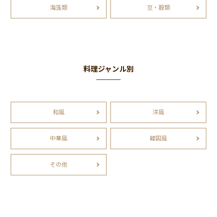
海藻類
豆・穀類
料理ジャンル別
和風
洋風
中華風
韓国風
その他