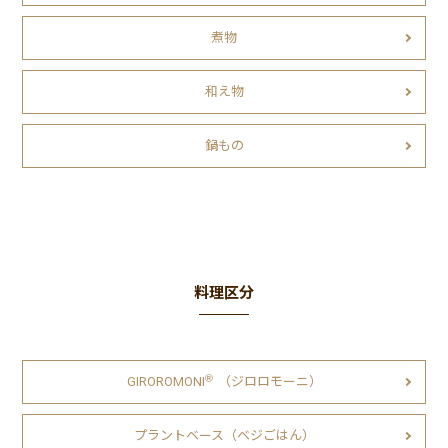
煮物
和え物
鍋もの
料理区分
Ⓡ
GIROROMONI
（ジロロモーニ）
プラントベース（ベジごはん）