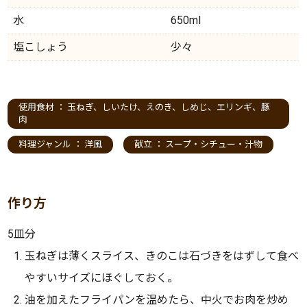
水
650ml
塩こしょう
少々
使用食材 ：
玉ねぎ
、
しいたけ
、
えのき
、
しめじ
、
エリンギ
、
豚
肉
料理ジャンル ：
洋風
献立 ：
スープ・シチュー・汁物
作り方
5皿分
玉ねぎは薄くスライス、きのこは石づきをはずして食べ
やすいサイズにほぐしておく。
油を加えたフライパンを温めたら、中火でお肉を炒め