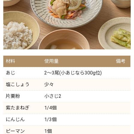
材料
使用量
備考
あじ
2～3尾(小あじなら300g位)
塩こしょう
少々
片栗粉
小さじ2
紫たまねぎ
1/4個
にんじん
1/3個
ピーマン
1個