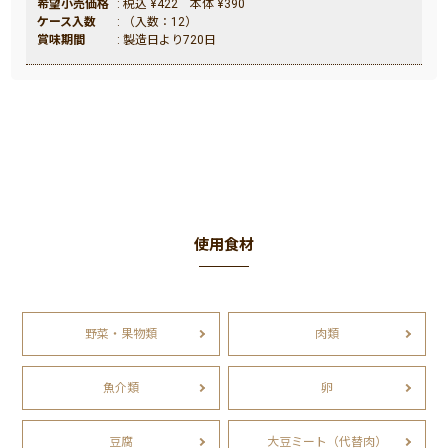
希望小売価格
: 税込 ¥422 本体 ¥390
ケース入数
: （入数：12）
賞味期間
: 製造日より720日
使用食材
野菜・果物類
肉類
魚介類
卵
豆腐
大豆ミート（代替肉）