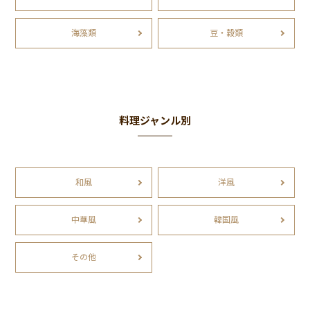
海藻類
豆・穀類
料理ジャンル別
和風
洋風
中華風
韓国風
その他