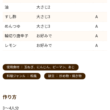
油
大さじ2
すし酢
大さじ3
A
めんつゆ
大さじ3
A
輪切り唐辛子
お好みで
A
レモン
お好みで
A
使用食材 ：
玉ねぎ
、
にんじん
、
ピーマン
、
あじ
料理ジャンル ：
和風
献立 ：
炒め物・焼き物
作り方
3〜4人分