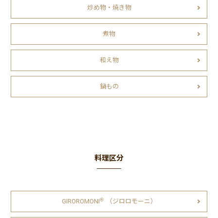
炒め物・焼き物
煮物
和え物
鍋もの
料理区分
Ⓡ
GIROROMONI
（ジロロモーニ）