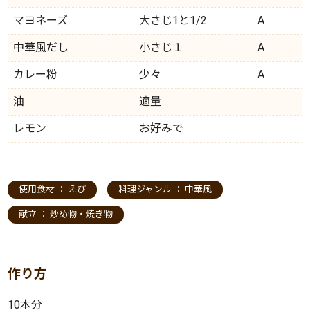
マヨネーズ
大さじ1と1/2
A
中華風だし
小さじ１
A
カレー粉
少々
A
油
適量
レモン
お好みで
使用食材 ：
えび
料理ジャンル ：
中華風
献立 ：
炒め物・焼き物
作り方
10本分