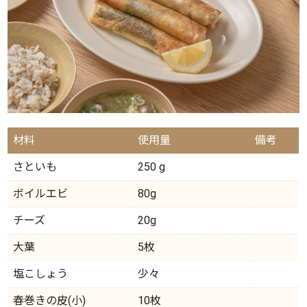
材料
使用量
備考
さといも
250 g
ボイルエビ
80g
チーズ
20g
大葉
5枚
塩こしょう
少々
春巻きの皮(小)
10枚