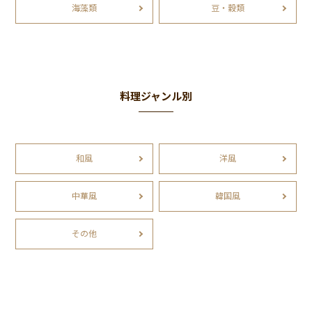
海藻類
豆・穀類
料理ジャンル別
和風
洋風
中華風
韓国風
その他