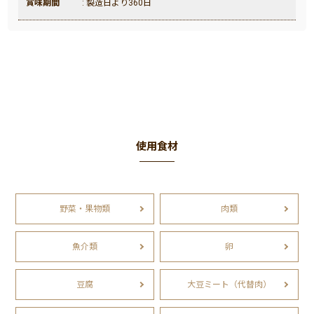
賞味期間
: 製造日より360日
使用食材
野菜・果物類
肉類
魚介類
卵
豆腐
大豆ミート（代替肉）