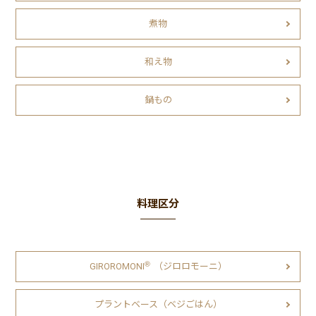
煮物
和え物
鍋もの
料理区分
Ⓡ
GIROROMONI
（ジロロモーニ）
プラントベース（ベジごはん）