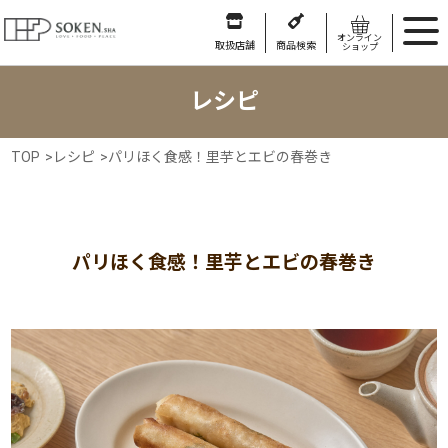
オンライン
取扱店舗
商品検索
ショップ
レシピ
TOP
>
レシピ
>
パリほく食感！里芋とエビの春巻き
パリほく食感！里芋とエビの春巻き