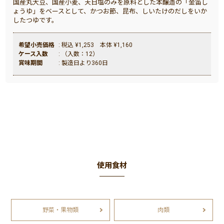
国産丸大豆、国産小麦、天日塩のみを原料とした本醸造の「金笛し
ょうゆ」をベースとして、かつお節、昆布、しいたけのだしをいか
したつゆです。
希望小売価格
: 税込 ¥1,253 本体 ¥1,160
ケース入数
: （入数：12）
賞味期間
: 製造日より360日
使用食材
野菜・果物類
肉類