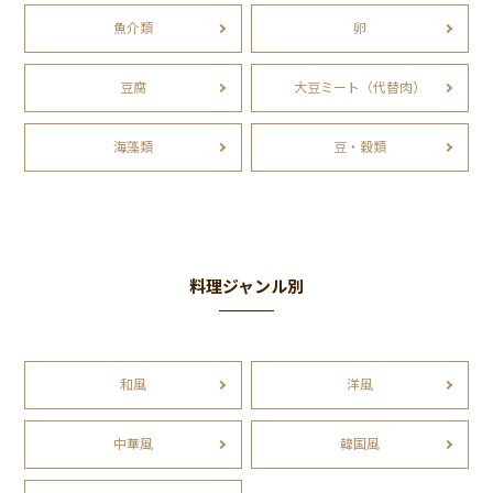
魚介類
卵
豆腐
大豆ミート（代替肉）
海藻類
豆・穀類
料理ジャンル別
和風
洋風
中華風
韓国風