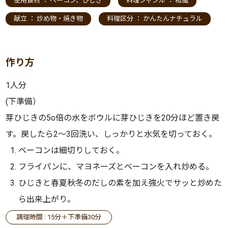
使用食材 ：
ベーコン
、
ひじき
料理ジャンル ：
和風
献立 ：
炒め物・焼き物
料理区分 ：
かんたんナチュラル
作り方
1人分
(下準備）
芽ひじきの5o倍の水をボウルに芽ひじきを20分ほど置き戻
す。戻したら2～3回洗い、しっかりと水気を切っておく。
ベーコンは細切りしておく。
フライパンに、マヨネーズとベーコンを入れ炒める。
ひじきと春夏秋冬のだしの素を加え強火でサッと炒めた
ら出来上がり。
調理時間 : 15分＋下準備30分