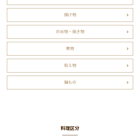
揚げ物
炒め物・焼き物
煮物
和え物
鍋もの
料理区分