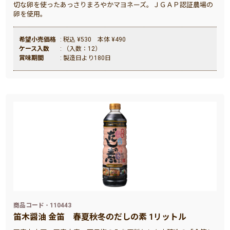
切な卵を使ったあっさりまろやかマヨネーズ。ＪＧＡＰ認証農場の
卵を使用。
希望小売価格
: 税込 ¥530 本体 ¥490
ケース入数
: （入数：12）
賞味期間
: 製造日より180日
商品コード - 110443
笛木醤油 金笛 春夏秋冬のだしの素 1リットル