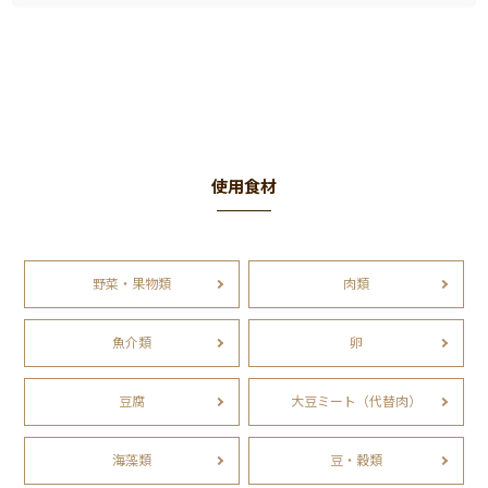
使用食材
野菜・果物類
肉類
魚介類
卵
豆腐
大豆ミート（代替肉）
海藻類
豆・穀類