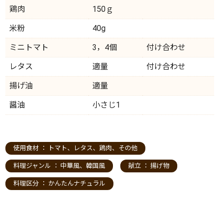
鶏肉
150ｇ
米粉
40g
ミニトマト
3，4個
付け合わせ
レタス
適量
付け合わせ
揚げ油
適量
醤油
小さじ1
使用食材 ：
トマト
、
レタス
、
鶏肉
、
その他
料理ジャンル ：
中華風
、
韓国風
献立 ：
揚げ物
料理区分 ：
かんたんナチュラル