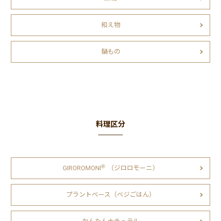
和え物
鍋もの
料理区分
Ⓡ
GIROROMONI
（ジロロモーニ）
プラントベース（ベジごはん）