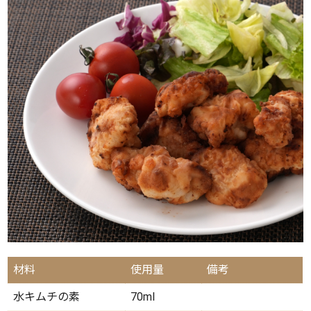
材料
使用量
備考
水キムチの素
70ml