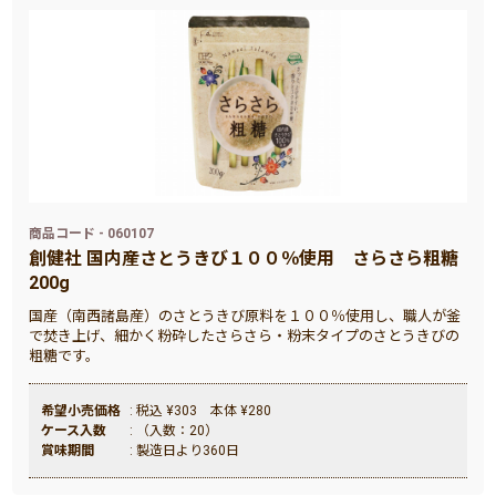
商品コード - 060107
創健社 国内産さとうきび１００％使用 さらさら粗糖
200g
国産（南西諸島産）のさとうきび原料を１００％使用し、職人が釜
で焚き上げ、細かく粉砕したさらさら・粉末タイプのさとうきびの
粗糖です。
希望小売価格
: 税込 ¥303 本体 ¥280
ケース入数
: （入数：20）
賞味期間
: 製造日より360日