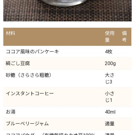
材料
使用
備
量
考
ココア風味のパンケーキ
4枚
絹ごし豆腐
200g
砂糖（さらさら粗糖）
大さ
じ3
インスタントコーヒー
小さ
じ1
お湯
40ml
ブルーベリージャム
適量