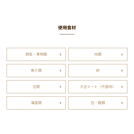
使用食材
野菜・果物類
肉類
魚介類
卵
豆腐
大豆ミート（代替肉）
海藻類
豆・穀類