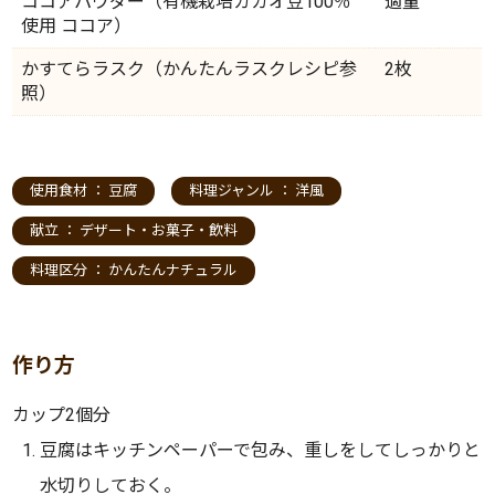
ココアパウダー（有機栽培カカオ豆100％
適量
使用 ココア）
かすてらラスク（かんたんラスクレシピ参
2枚
照）
使用食材 ：
豆腐
料理ジャンル ：
洋風
献立 ：
デザート・お菓子・飲料
料理区分 ：
かんたんナチュラル
作り方
カップ2個分
豆腐はキッチンペーパーで包み、重しをしてしっかりと
水切りしておく。