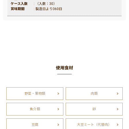
ケース入数
: （入数：30）
賞味期間
: 製造日より360日
使用食材
野菜・果物類
肉類
魚介類
卵
豆腐
大豆ミート（代替肉）