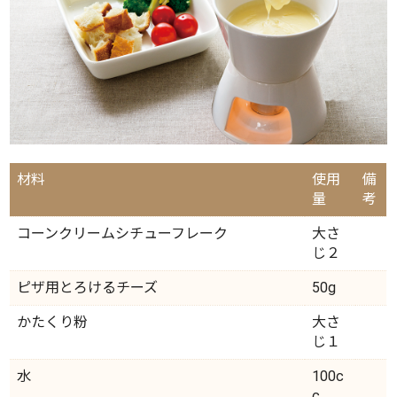
材料
使用
備
量
考
コーンクリームシチューフレーク
大さ
じ２
ピザ用とろけるチーズ
50g
かたくり粉
大さ
じ１
水
100c
c