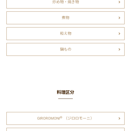
炒め物・焼き物
煮物
和え物
鍋もの
料理区分
Ⓡ
GIROROMONI
（ジロロモーニ）