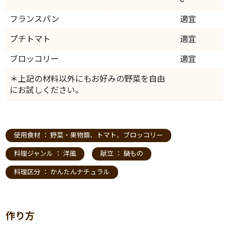
フランスパン
適宜
プチトマト
適宜
ブロッコリー
適宜
＊上記の材料以外にもお好みの野菜を自由
にお試しください。
使用食材 ：
野菜・果物類
、
トマト
、
ブロッコリー
料理ジャンル ：
洋風
献立 ：
鍋もの
料理区分 ：
かんたんナチュラル
作り方