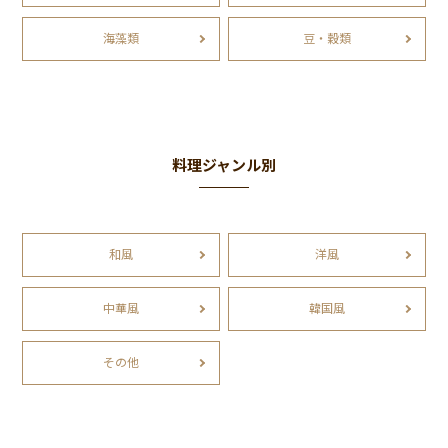
海藻類
豆・穀類
料理ジャンル別
和風
洋風
中華風
韓国風
その他