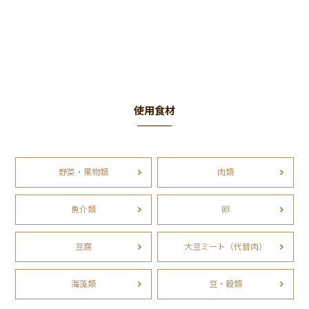
使用食材
野菜・果物類
肉類
魚介類
卵
豆腐
大豆ミート（代替肉）
海藻類
豆・穀類