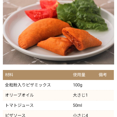
材料
使用量
備考
全粒粉入りピザミックス
100g
オリーブオイル
大さじ1
トマトジュース
50ml
ピザソース
小さじ4