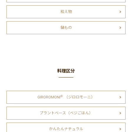
和え物
鍋もの
料理区分
Ⓡ
GIROROMONI
（ジロロモーニ）
プラントベース（ベジごはん）
かんたんナチュラル