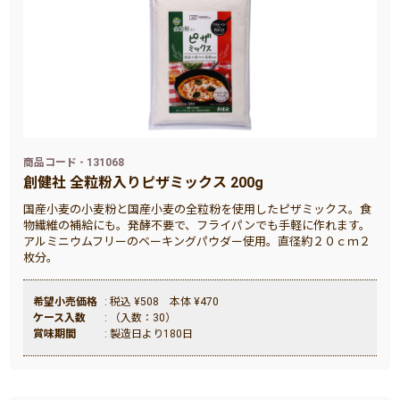
商品コード - 131068
創健社 全粒粉入りピザミックス 200g
国産小麦の小麦粉と国産小麦の全粒粉を使用したピザミックス。食
物繊維の補給にも。発酵不要で、フライパンでも手軽に作れます。
アルミニウムフリーのベーキングパウダー使用。直径約２０ｃｍ２
枚分。
希望小売価格
: 税込 ¥508 本体 ¥470
ケース入数
: （入数：30）
賞味期間
: 製造日より180日