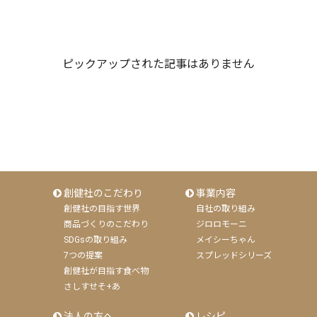
ピックアップされた記事はありません
創健社のこだわり
事業内容
創健社の目指す世界
自社の取り組み
商品づくりのこだわり
ジロロモーニ
SDGsの取り組み
メイシーちゃん
7つの提案
スプレッドシリーズ
創健社が目指す食べ物
さしすせそ+あ
法人の方へ
レシピ