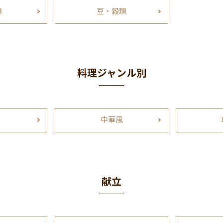
類
豆・穀類
料理ジャンル別
中華風
献立