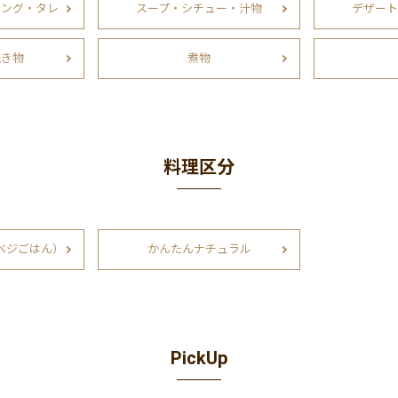
シング・タレ
スープ・シチュー・汁物
デザート
焼き物
煮物
料理区分
ベジごはん）
かんたんナチュラル
PickUp