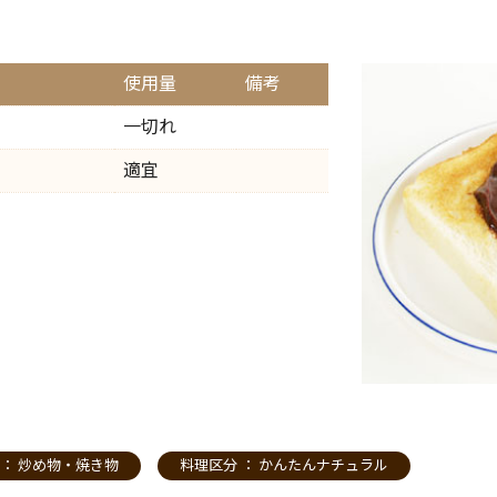
使用量
備考
一切れ
適宜
 ：
炒め物・焼き物
料理区分 ：
かんたんナチュラル