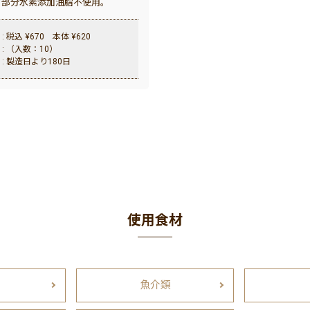
。部分水素添加油脂不使用。
: 税込 ¥670 本体 ¥620
: （入数：10）
: 製造日より180日
使用食材
魚介類