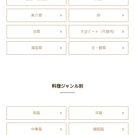
魚介類
卵
豆腐
大豆ミート（代替肉）
海藻類
豆・穀類
料理ジャンル別
和風
洋風
中華風
韓国風