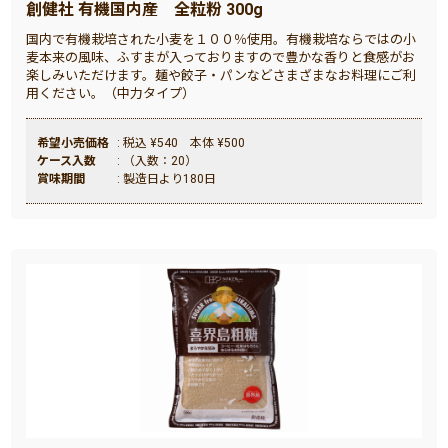
創健社 有機国内産 全粒粉 300g
国内で有機栽培された小麦を１００％使用。有機栽培ならではの小
麦本来の風味、ふすまが入っておりますので豊かな香りと食感がお
楽しみいただけます。麺や餃子・パンなどさまざまなお料理にご利
用ください。（中力タイプ）
希望小売価格
: 税込 ¥540 本体 ¥500
ケース入数
: （入数：20）
賞味期間
: 製造日より180日