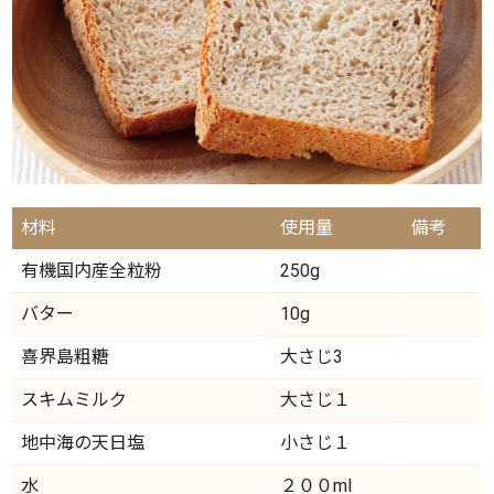
材料
使用量
備考
有機国内産全粒粉
250g
バター
10g
喜界島粗糖
大さじ3
スキムミルク
大さじ１
地中海の天日塩
小さじ１
水
２００ml