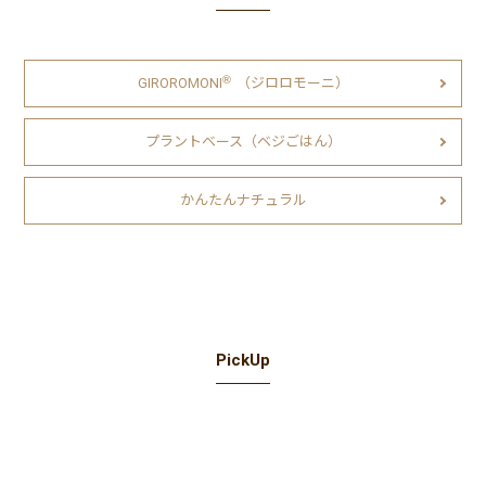
Ⓡ
GIROROMONI
（ジロロモーニ）
プラントベース（ベジごはん）
かんたんナチュラル
PickUp