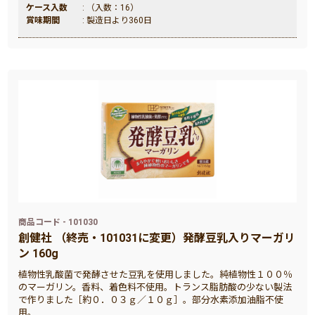
ケース入数
: （入数：16）
賞味期間
: 製造日より360日
商品コード - 101030
創健社 （終売・101031に変更）発酵豆乳入りマーガリ
ン 160g
植物性乳酸菌で発酵させた豆乳を使用しました。純植物性１００％
のマーガリン。香料、着色料不使用。トランス脂肪酸の少ない製法
で作りました［約０．０３ｇ／１０ｇ］。部分水素添加油脂不使
用。