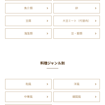
魚介類
卵
豆腐
大豆ミート（代替肉）
海藻類
豆・穀類
料理ジャンル別
和風
洋風
中華風
韓国風