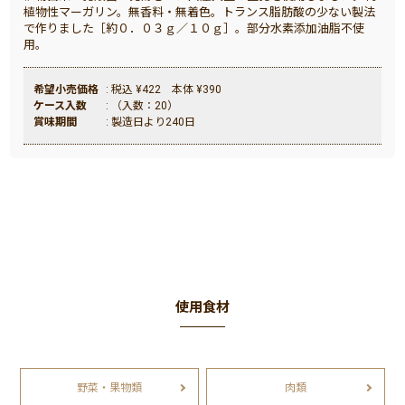
植物性マーガリン。無香料・無着色。トランス脂肪酸の少ない製法
で作りました［約０．０３ｇ／１０ｇ］。部分水素添加油脂不使
用。
希望小売価格
: 税込 ¥422 本体 ¥390
ケース入数
: （入数：20）
賞味期間
: 製造日より240日
使用食材
野菜・果物類
肉類