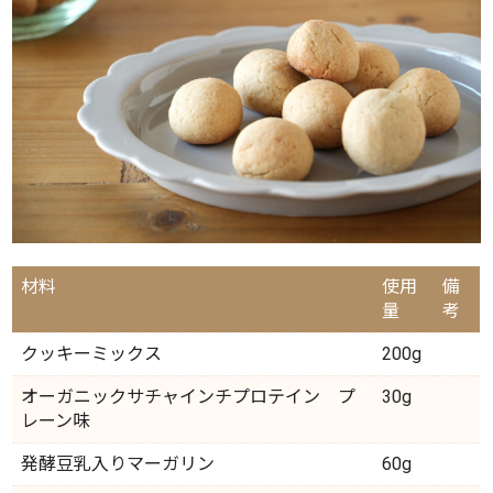
材料
使用
備
量
考
クッキーミックス
200g
オーガニックサチャインチプロテイン プ
30g
レーン味
発酵豆乳入りマーガリン
60g