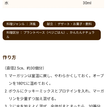
水
30ml
料理ジャンル ：
洋風
献立 ：
デザート・お菓子・飲料
料理区分 ：
プラントベース（ベジごはん）
、
かんたんナチュラ
ル
作り方
（直径2.5㎝、約30個分）
マーガリンは室温に戻し、やわらかくしておく。オーブ
ンを180℃に温めておく。
ボウルにクッキーミックスとプロテインを入れ、マーガ
リンを少量ずつ加え混ぜる。
２に水を加えよく混ぜ、全体がまとまったら、30等分