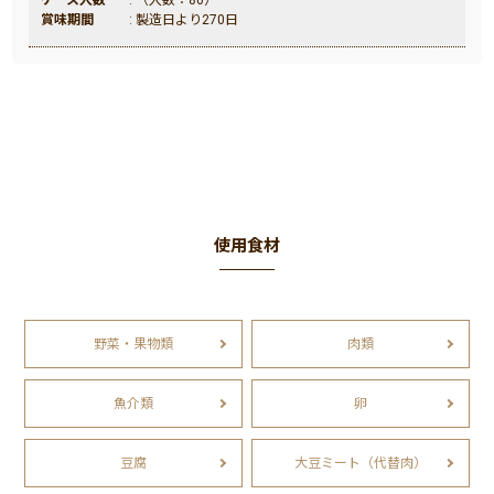
賞味期間
: 製造日より270日
使用食材
野菜・果物類
肉類
魚介類
卵
豆腐
大豆ミート（代替肉）