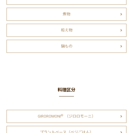
煮物
和え物
鍋もの
料理区分
Ⓡ
GIROROMONI
（ジロロモーニ）
プラントベース（ベジごはん）