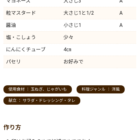
マヨネーズ
大さじ3
A
粒マスタード
大さじ1と1/2
A
醤油
小さじ1
A
塩・こしょう
少々
にんにくチューブ
4㎝
パセリ
お好みで
使用食材 ：
玉ねぎ
、
じゃがいも
料理ジャンル ：
洋風
献立 ：
サラダ・ドレッシング・タレ
作り方