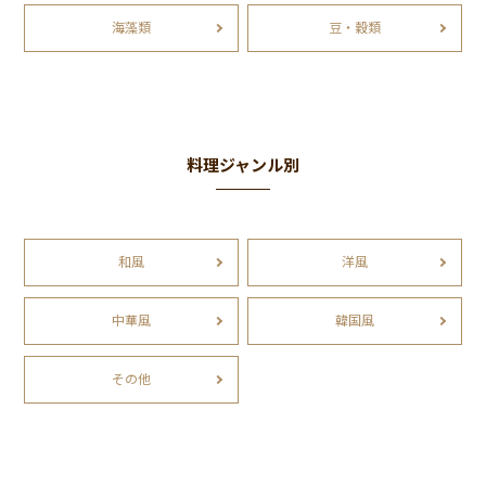
海藻類
豆・穀類
料理ジャンル別
和風
洋風
中華風
韓国風
その他