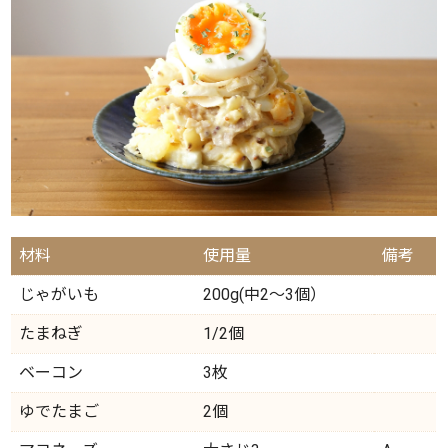
材料
使用量
備考
じゃがいも
200g(中2～3個）
たまねぎ
1/2個
ベーコン
3枚
ゆでたまご
2個