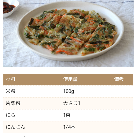
材料
使用量
備考
米粉
100g
片栗粉
大さじ1
にら
1束
にんじん
1/4本