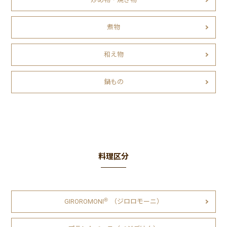
煮物
和え物
鍋もの
料理区分
Ⓡ
GIROROMONI
（ジロロモーニ）