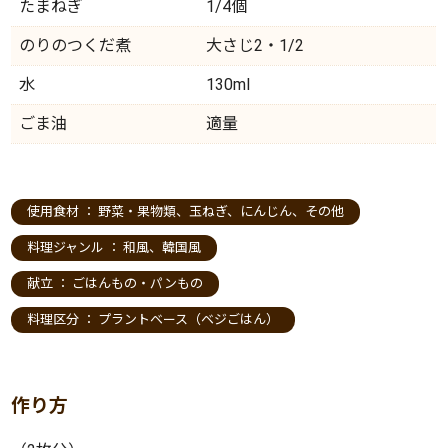
たまねぎ
1/4個
のりのつくだ煮
大さじ2・1/2
水
130ml
ごま油
適量
使用食材 ：
野菜・果物類
、
玉ねぎ
、
にんじん
、
その他
料理ジャンル ：
和風
、
韓国風
献立 ：
ごはんもの・パンもの
料理区分 ：
プラントベース（ベジごはん）
作り方