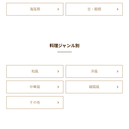
海藻類
豆・穀類
料理ジャンル別
和風
洋風
中華風
韓国風
その他