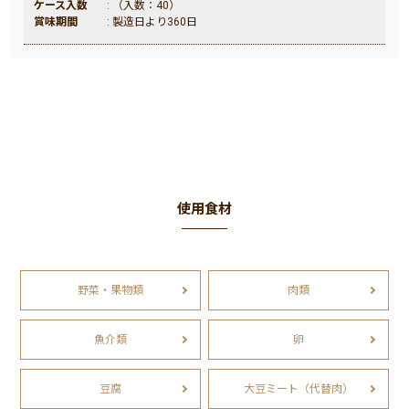
ケース入数
: （入数：40）
賞味期間
: 製造日より360日
使用食材
野菜・果物類
肉類
魚介類
卵
豆腐
大豆ミート（代替肉）