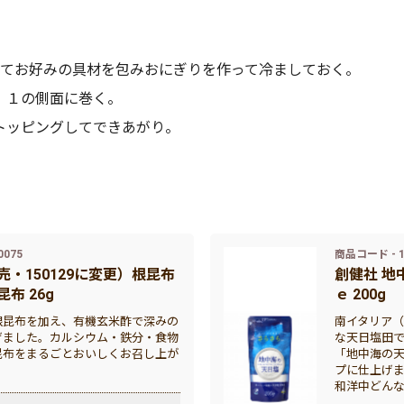
けてお好みの具材を包みおにぎりを作って冷ましておく。
、１の側面に巻く。
トッピングしてできあがり。
0075
商品コード - 1
売・150129に変更）根昆布
創健社 地
布 26g
ｅ 200g
根昆布を加え、有機玄米酢で深みの
南イタリア
げました。カルシウム・鉄分・食物
な天日塩田
昆布をまるごとおいしくお召し上が
「地中海の
プに仕上げ
和洋中どん