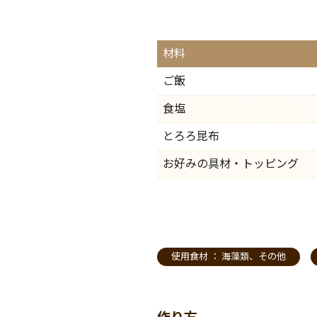
材料
ご飯
食塩
とろろ昆布
お好みの具材・トッピング
使用食材 ：
海藻類
、
その他