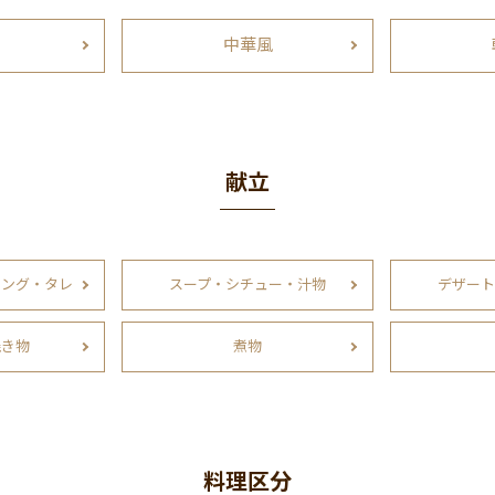
中華風
献立
シング・タレ
スープ・シチュー・汁物
デザート
焼き物
煮物
料理区分