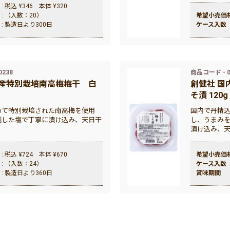
: 税込 ¥346 本体 ¥320
: （入数：20）
希望小売価
: 製造日より300日
ケース入数
0238
商品コード - 0
内産特別栽培南高梅梅干 白
創健社 国
そ漬 120g
めて特別栽培された南高梅を使用
国内で丹精
残した塩で丁寧に漬け込み、天日干
し、うまみ
漬け込み、
: 税込 ¥724 本体 ¥670
希望小売価
: （入数：24）
ケース入数
: 製造日より360日
賞味期間