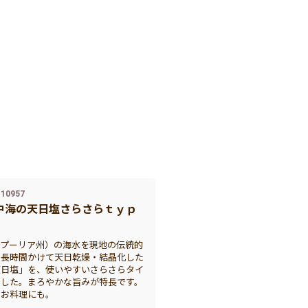
10957
中海の天日塩さらさらｔｙｐ
（プーリア州）の海水を現地の伝統的
で長時間かけて天日乾燥・結晶化した
天日塩」を、使いやすいさらさらタイ
ました。まろやかな旨みが特長です。
なお料理にも。