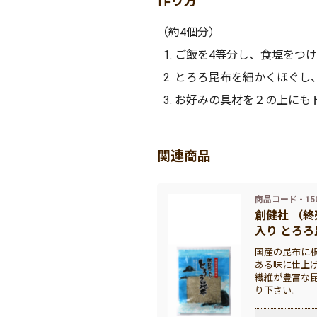
作り方
（約4個分）
ご飯を4等分し、食塩をつ
とろろ昆布を細かくほぐし
お好みの具材を２の上にも
関連商品
商品コード - 15
創健社 （終
入り とろろ昆
国産の昆布に
ある味に仕上
繊維が豊富な
り下さい。