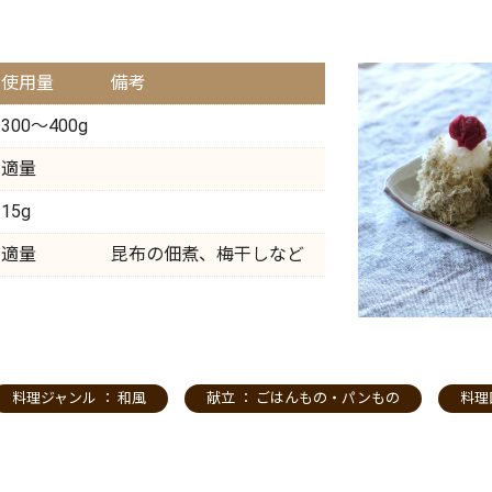
使用量
備考
300～400g
適量
15g
適量
昆布の佃煮、梅干しなど
料理ジャンル ：
和風
献立 ：
ごはんもの・パンもの
料理