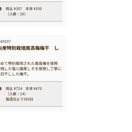
格
: 税込 ¥357 本体 ¥330
: （入数：20）
40237
内産特別栽培南高梅梅干 し
込めて特別栽培された南高梅を使用
を残した塩と国産しそを使用し丁寧に
天日干しした梅干。
格
: 税込 ¥724 本体 ¥670
: （入数：24）
: 製造日より360日