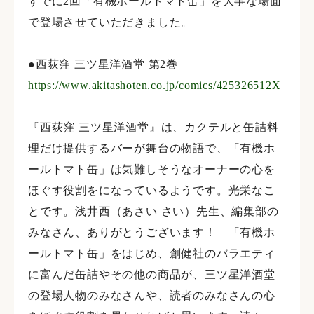
すでに2回「有機ホールトマト缶」を大事な場面
で登場させていただきました。
●西荻窪 三ツ星洋酒堂 第2巻
https://www.akitashoten.co.jp/comics/425326512X
ㅤㅤㅤ
『西荻窪 三ツ星洋酒堂』は、カクテルと缶詰料
理だけ提供するバーが舞台の物語で、「有機ホ
ールトマト缶」は気難しそうなオーナーの心を
ほぐす役割をになっているようです。光栄なこ
とです。浅井西（あさい さい）先生、編集部の
みなさん、ありがとうございます！ 「有機ホ
ールトマト缶」をはじめ、創健社のバラエティ
に富んだ缶詰やその他の商品が、三ツ星洋酒堂
の登場人物のみなさんや、読者のみなさんの心