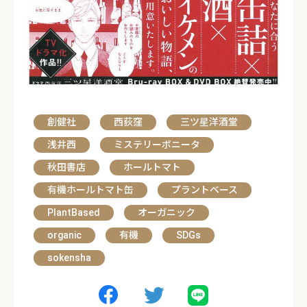
創健社
西荻窪
三ツ星洋酒堂
浅井西
ミステリーボニータ
秋田書店
ホールトマト
有機ホールトマト缶
プラントベース
PlantBased
オーガニック
organic
有機
SDGs
sokensha