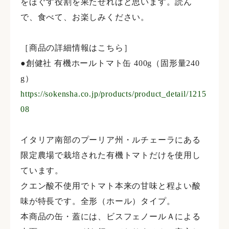
をほぐす役割を果たせればと思います。読ん
で、食べて、お楽しみください。
ㅤㅤㅤ
［商品の詳細情報はこちら］
●創健社 有機ホールトマト缶 400g（固形量240
g）
https://sokensha.co.jp/products/product_detail/1215
08
ㅤㅤㅤ
イタリア南部のプーリア州・ルチェーラにある
限定農場で栽培された有機トマトだけを使用し
ています。
クエン酸不使用でトマト本来の甘味と程よい酸
味が特長です。全形（ホール）タイプ。
本商品の缶・蓋には、ビスフェノールＡによる