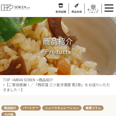
オンライン
取扱店舗
商品検索
ショップ
商品紹介
Products
TOP
>
MIRAI SOKEN
>
商品紹介
>
【ご恵投感謝！／『西荻窪 三ツ星洋酒堂 第2巻』をお送りいただ
きました！】
商品紹介
パートナー
ニュースキュレーション
健康コラム
その他