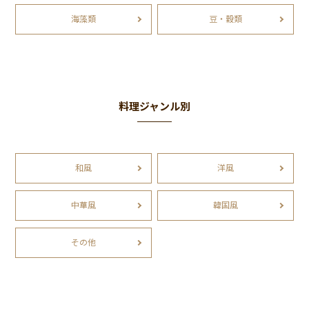
海藻類
豆・穀類
料理ジャンル別
和風
洋風
中華風
韓国風
その他