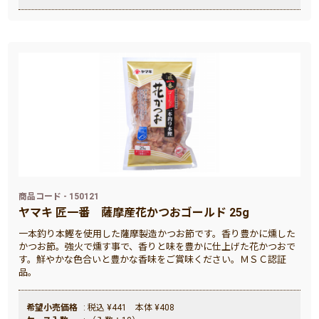
商品コード - 150121
ヤマキ 匠一番 薩摩産花かつおゴールド 25g
一本釣り本鰹を使用した薩摩製造かつお節です。香り豊かに燻した
かつお節。強火で燻す事で、香りと味を豊かに仕上げた花かつおで
す。鮮やかな色合いと豊かな香味をご賞味ください。ＭＳＣ認証
品。
希望小売価格
: 税込 ¥441 本体 ¥408