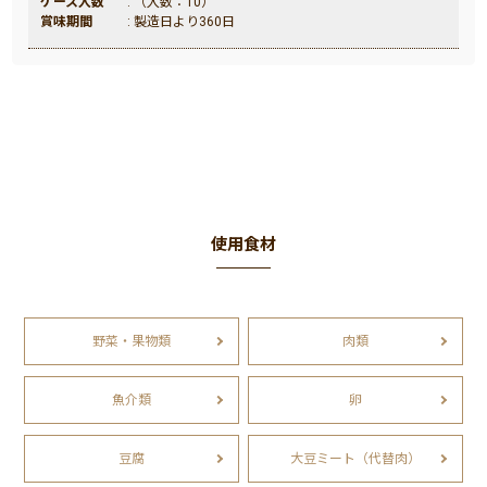
ケース入数
: （入数：10）
賞味期間
: 製造日より360日
使用食材
野菜・果物類
肉類
魚介類
卵
豆腐
大豆ミート（代替肉）