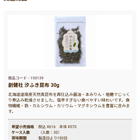
商品コード - 150139
創健社 汐ふき昆布 30g
北海道道南産天然真昆布を再仕込み醤油・本みりん・粗糖でじっく
り煮込み乾燥させました。塩辛すぎない食べやすい味わいです。食
物繊維・鉄・カルシウム・カリウム・マグネシウムを豊富に含みま
す。
希望小売価格
: 税込 ¥616 本体 ¥570
ケース入数
: （入数：30）
賞味期間
: 製造日より180日