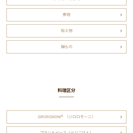
煮物
和え物
鍋もの
料理区分
Ⓡ
GIROROMONI
（ジロロモーニ）
プラントベース（ベジごはん）