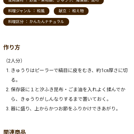
使用食材 ：
野菜・果物類
、
きゅうり
、
海藻類
、
昆布
料理ジャンル ：
和風
献立 ：
和え物
料理区分 ：
かんたんナチュラル
作り方
（2人分）
きゅうりはピーラーで縞目に皮をむき、約1㎝厚さに切
る。
保存袋に１と汐ふき昆布・ごま油を入れよく揉んでか
ら、きゅうりがしんなりするまで置いておく。
器に盛り、上からかつお節をふりかけできあがり。
関連商品