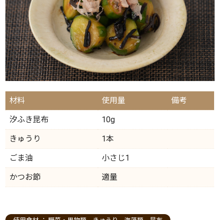
材料
使用量
備考
汐ふき昆布
10g
きゅうり
1本
ごま油
小さじ1
かつお節
適量