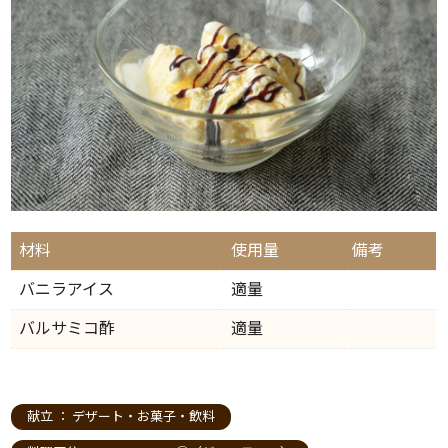
材料
使用量
備考
バニラアイス
適量
バルサミコ酢
適量
献立 ：
デザート・お菓子・飲料