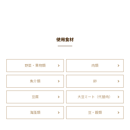
使用食材
野菜・果物類
肉類
魚介類
卵
豆腐
大豆ミート（代替肉）
海藻類
豆・穀類