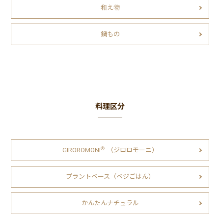
和え物
鍋もの
料理区分
Ⓡ
GIROROMONI
（ジロロモーニ）
プラントベース（ベジごはん）
かんたんナチュラル