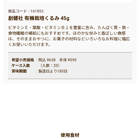
商品コード - 161852
創健社 有機栽培くるみ 45g
ビタミンＥ・葉酸・ビタミンＢ１を豊富に含み、たんぱく質・鉄・
食物繊維の補給にもおすすめです。ほのかな甘みと香ばしい食感
は、そのままおやつに、お菓子の材料などいろいろなお料理に幅広
くお使いいただけます。
希望小売価格
: 税込 ¥638 本体 ¥590
ケース入数
: （入数：20）
賞味期間
: 製造日より180日
使用食材