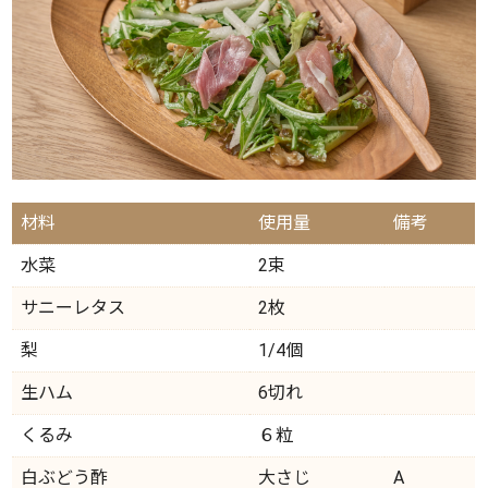
材料
使用量
備考
水菜
2束
サニーレタス
2枚
梨
1/4個
生ハム
6切れ
くるみ
６粒
白ぶどう酢
大さじ
A