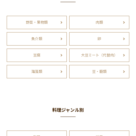
野菜・果物類
肉類
魚介類
卵
豆腐
大豆ミート（代替肉）
海藻類
豆・穀類
料理ジャンル別