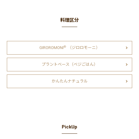
料理区分
Ⓡ
GIROROMONI
（ジロロモーニ）
プラントベース（ベジごはん）
かんたんナチュラル
PickUp