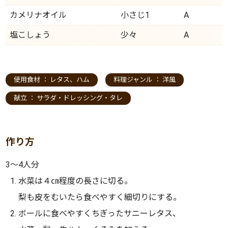
カメリナオイル
小さじ1
A
塩こしょう
少々
A
使用食材 ：
レタス
、
ハム
料理ジャンル ：
洋風
献立 ：
サラダ・ドレッシング・タレ
作り方
3〜4人分
水菜は４㎝程度の長さに切る。
梨も皮をむいたら食べやすく細切りにする。
ボールに食べやすくちぎったサニーレタス、