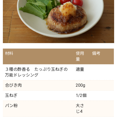
材料
使用
備考
量
３種の酢香る たっぷり玉ねぎの
適量
万能ドレッシング
合びき肉
200g
玉ねぎ
1/2個
パン粉
大さ
じ4