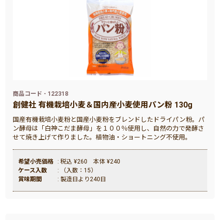
商品コード - 122318
創健社 有機栽培小麦＆国内産小麦使用パン粉 130g
国産有機栽培小麦粉と国産小麦粉をブレンドしたドライパン粉。パ
ン酵母は「白神こだま酵母」を１００％使用し、自然の力で発酵さ
せて焼き上げて作りました。植物油・ショートニング不使用。
希望小売価格
: 税込 ¥260 本体 ¥240
ケース入数
: （入数：15）
賞味期間
: 製造日より240日