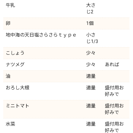
牛乳
大さ
じ2
卵
1個
地中海の天日塩さらさらｔｙｐｅ
小さ
じ1/3
こしょう
少々
ナツメグ
少々
あれば
油
適量
おろし大根
適量
盛付用お
好みで
ミニトマト
適量
盛付用お
好みで
水菜
適量
盛付用お
好みで