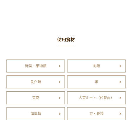
使用食材
野菜・果物類
肉類
魚介類
卵
豆腐
大豆ミート（代替肉）
海藻類
豆・穀類