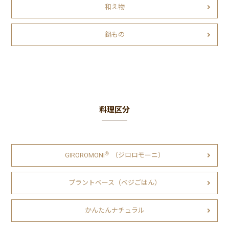
和え物
鍋もの
料理区分
Ⓡ
GIROROMONI
（ジロロモーニ）
プラントベース（ベジごはん）
かんたんナチュラル