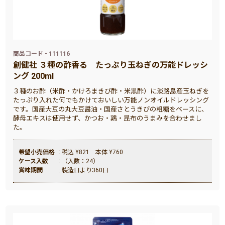
商品コード - 111116
創健社 ３種の酢香る たっぷり玉ねぎの万能ドレッシ
ング 200ml
３種のお酢（米酢・かけろまきび酢・米黒酢）に淡路島産玉ねぎを
たっぷり入れた何でもかけておいしい万能ノンオイルドレッシング
です。国産大豆の丸大豆醤油・国産さとうきびの粗糖をベースに、
酵母エキスは使用せず、かつお・鶏・昆布のうまみを合わせまし
た。
希望小売価格
: 税込 ¥821 本体 ¥760
ケース入数
: （入数：24）
賞味期間
: 製造日より360日