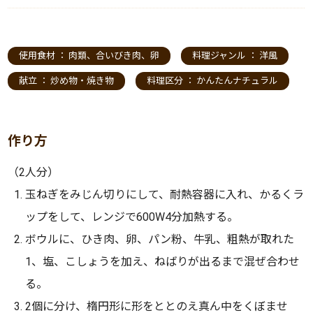
使用食材 ：
肉類
、
合いびき肉
、
卵
料理ジャンル ：
洋風
献立 ：
炒め物・焼き物
料理区分 ：
かんたんナチュラル
作り方
（2人分）
玉ねぎをみじん切りにして、耐熱容器に入れ、かるくラ
ップをして、レンジで600W4分加熱する。
ボウルに、ひき肉、卵、パン粉、牛乳、粗熱が取れた
1、塩、こしょうを加え、ねばりが出るまで混ぜ合わせ
る。
2個に分け、楕円形に形をととのえ真ん中をくぼませ