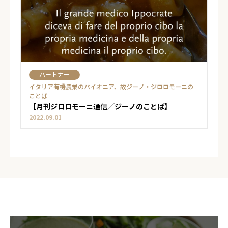
パートナー
イタリア有機農業のパイオニア、故ジーノ・ジロロモーニの
ことば
【月刊ジロロモーニ通信／ジーノのことば】
2022.09.01