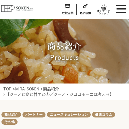
オンライン
取扱店舗
商品検索
ショップ
商品紹介
Products
TOP
>
MIRAI SOKEN
>
商品紹介
>
【ジーノと食と哲学と①／ジーノ・ジロロモーニは考える】
商品紹介
パートナー
ニュースキュレーション
健康コラム
その他