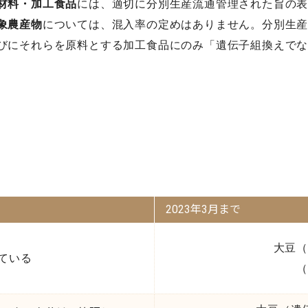
材料・加工食品
には、適切に分別生産流通管理された旨の
象農産物
については、混入率の定めはありません。分別生
びにそれらを原料とする加工食品にのみ「遺伝子組換えで
2023年3月まで
大豆（
ている
（