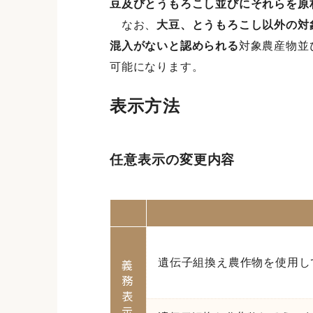
豆及びとうもろこし並びにそれらを原
なお、
大豆、とうもろこし以外の対
混入がないと認められる
対象農産物並
可能になります。
表示方法
任意表示の変更内容
遺伝子組換え農作物を使用し
義
務
表
示