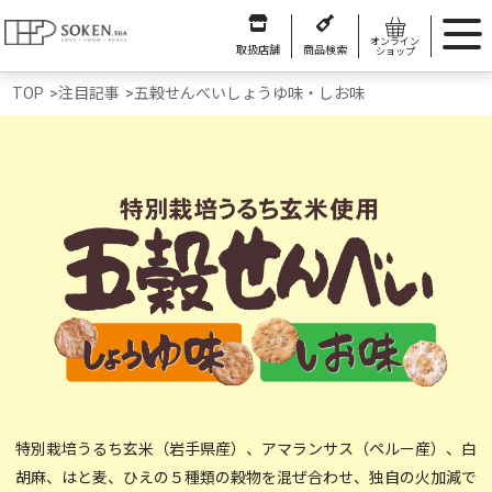
オンライン
取扱店舗
商品検索
ショップ
TOP
>
注目記事
>
五穀せんべいしょうゆ味・しお味
特別栽培うるち玄米（岩手県産）、アマランサス（ペルー産）、白
胡麻、はと麦、ひえの５種類の穀物を混ぜ合わせ、独自の火加減で