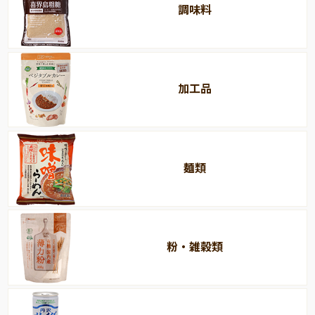
調味料
加工品
麺類
粉・雑穀類