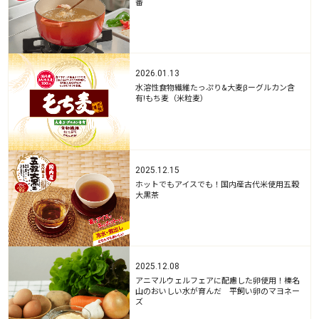
番
2026.01.13
水溶性食物繊維たっぷり&大麦βーグルカン含
有!もち麦（米粒麦）
2025.12.15
ホットでもアイスでも！国内産古代米使用五穀
大黒茶
2025.12.08
アニマルウェルフェアに配慮した卵使用！榛名
山のおいしい水が育んだ 平飼い卵のマヨネー
ズ