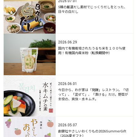
2026.07.01
5種の厳選だし素材でじっくりだしをとった、
日々の白だし
2026.06.29
国内で有機栽培されたうるち米を１００％使
用！有機国内産米粉（転換期間中）
2026.06.01
今日から、わが家は「発酵」レストラン。「切
って」、「混ぜて」、「漬ける」だけ。野菜が
主役の、爽快・水キムチ。
2026.05.07
創健社やさしいおくりもの2026SummerGift
（2026夏ギフト）