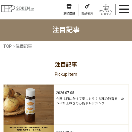
オンライン
取扱店舗
商品検索
ショップ
注目記事
TOP
>
注目記事
注目記事
Pickup Item
2026.07.08
今日は何にかけて楽しもう？３種の酢香る た
っぷり玉ねぎの万能ドレッシング