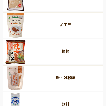
加工品
麺類
粉・雑穀類
飲料