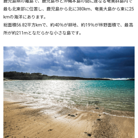
鹿児島県の離島で、鹿児島市と沖縄本島の間に連なる奄美群島内で
最も北東部に位置し、鹿児島から北に380km、奄美大島から東に25
kmの海洋にあります。
総面積56.82平方kmで、約40％が耕地、約19％が林野面積で、最高
所が約211mとなだらかな小さな島です。