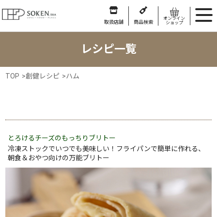
オンライン
取扱店舗
商品検索
ショップ
レシピ一覧
TOP
>
創健レシピ
>
ハム
とろけるチーズのもっちりブリトー
冷凍ストックでいつでも美味しい！フライパンで簡単に作れる、
朝食＆おやつ向けの万能ブリトー