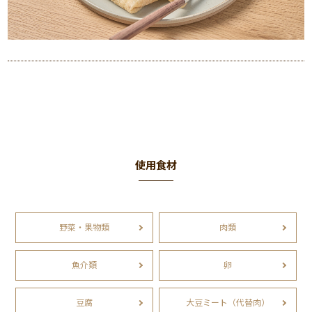
使用食材
野菜・果物類
肉類
魚介類
卵
豆腐
大豆ミート（代替肉）