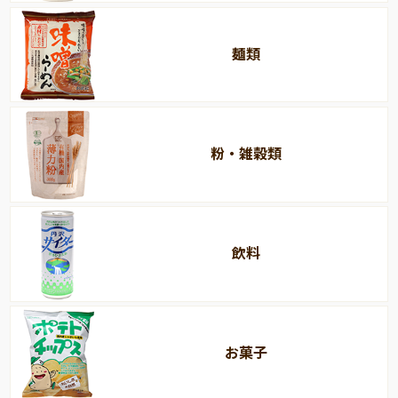
麺類
粉・雑穀類
飲料
お菓子