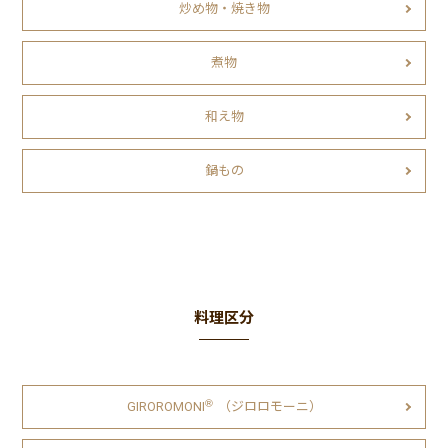
炒め物・焼き物
煮物
和え物
鍋もの
料理区分
Ⓡ
GIROROMONI
（ジロロモーニ）