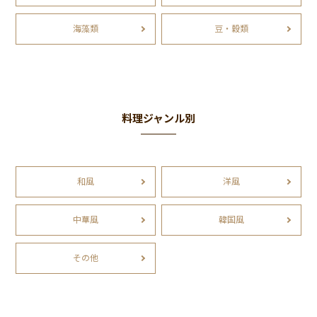
海藻類
豆・穀類
料理ジャンル別
和風
洋風
中華風
韓国風
その他