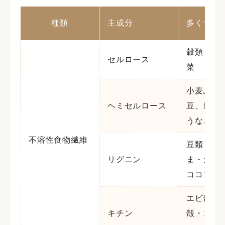
種類
主成分
多く含む
穀類・豆
セルロース
菜
小麦ふす
ヘミセルロース
豆、穀類
うなど
不溶性食物繊維
豆類・小
リグニン
ま・カカ
ココア豆
エビ殻・
キチン
殻・コオ