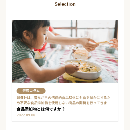
Selection
健康コラム
創健社は、昔ながらの伝統的食品以外にも食を豊かにするた
め不要な食品添加物を使用しない商品の開発を行ってきまし
た。まずは食品添加物とは何なのか？をご説明していきま
食品添加物とは何ですか？
す。
2022.09.08