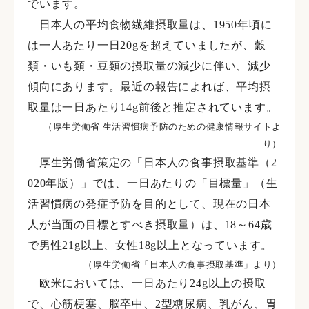
でいます。
日本人の平均食物繊維摂取量は、1950年頃に
は一人あたり一日20gを超えていましたが、穀
類・いも類・豆類の摂取量の減少に伴い、減少
傾向にあります。最近の報告によれば、平均摂
取量は一日あたり14g前後と推定されています。
（厚生労働省 生活習慣病予防のための健康情報サイトよ
り）
厚生労働省策定の「日本人の食事摂取基準（2
020年版）」では、一日あたりの「目標量」（生
活習慣病の発症予防を目的として、現在の日本
人が当面の目標とすべき摂取量）は、18～64歳
で男性21g以上、女性18g以上となっています。
（厚生労働省「日本人の食事摂取基準」より）
欧米においては、一日あたり24g以上の摂取
で、心筋梗塞、脳卒中、2型糖尿病、乳がん、胃