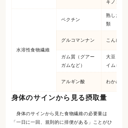
キノコな
熟した果
ペクチン
類
グルコマンナン
こんにゃ
水溶性食物繊維
ガム質（グアー
大豆・大
ガムなど）
イムギ等
アルギン酸
わかめ・
身体のサインから見る摂取量
身体のサインから見た食物繊維の必要量は
「一日に一回、規則的に排便がある」ことがひ