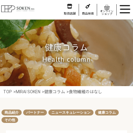
オンライン
取扱店舗
商品検索
ショップ
健康コラム
Health column
TOP
>
MIRAI SOKEN
>
健康コラム
>
食物繊維のはなし
商品紹介
パートナー
ニュースキュレーション
健康コラム
その他