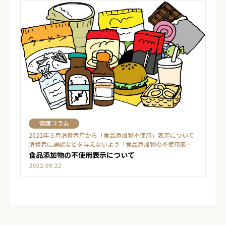
健康コラム
2022年３月消費者庁から「食品添加物不使用」表示について
消費者に誤認などを与えないよう「食品添加物の不使用表示
に関するガイドライン」が発表されました。（猶予期間終了2
食品添加物の不使用表示について
024年3月31日）
2022.09.22