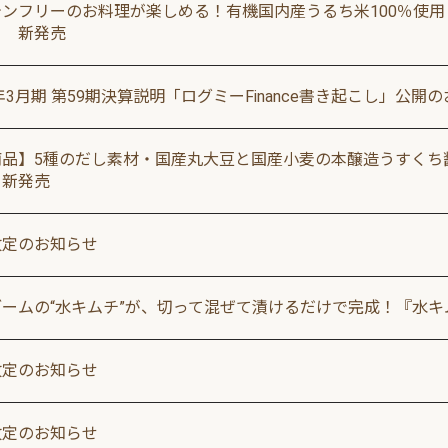
テンフリーのお料理が楽しめる！有機国内産うるち米100％使
』 新発売
6年3⽉期 第59期決算説明「ログミーFinance書き起こし」公開
商品】5種のだし素材・国産丸大豆と国産小麦の本醸造うすくち
日新発売
改定のお知らせ
ブームの“水キムチ”が、切って混ぜて漬けるだけで完成！『水
改定のお知らせ
改定のお知らせ