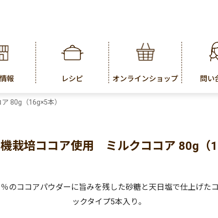
情報
レシピ
オンラインショップ
問い
80g（16g×5本）
有機栽培ココア使用 ミルクココア 80g（16
０％のココアパウダーに旨みを残した砂糖と天日塩で仕上げたコ
ックタイプ5本入り。