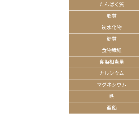
たんぱく質
脂質
炭水化物
糖質
食物繊維
食塩相当量
カルシウム
マグネシウム
鉄
亜鉛