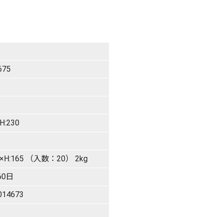
675
H:230
80×H:165 （入数：20） 2kg
60日
014673