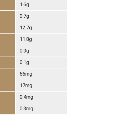
1.6g
0.7g
12.7g
11.8g
0.9g
0.1g
66mg
17mg
0.4mg
0.3mg