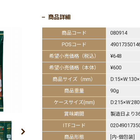
商品詳細
商品コード
080914
POSコード
4901735014
希望小売価格（税込）
¥648
希望小売価格（本体）
¥600
商品サイズ（mm）
D:15×W:130×
商品重量
90g
ケースサイズ(mm)
D:215×W:2
賞味期間
製造日より3
ITFコード
0204901735
商品形態
[内-個包装]