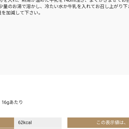
分を入れ、熱湯か温めた牛乳を140ml注ぎ、よくかきまぜてお
少量のお湯で溶かし、冷たい水か牛乳を入れてお召し上がり下
量を加減して下さい。
）
：16gあたり
62kcal
この表示値は、