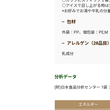
○カップにスティック１袋
○アイスで召し上がる時は
※お好みでお湯や牛乳の分
包材
外袋：PP、個包装：PE,M
アレルゲン（28品目
乳成分
分析データ
(財)日本食品分析センター 1袋
エネルギー