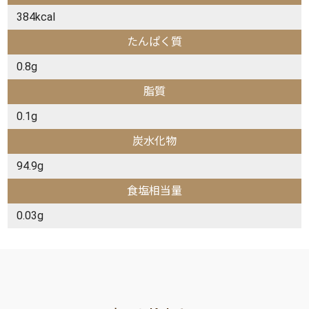
384kcal
たんぱく質
0.8g
脂質
0.1g
炭水化物
94.9g
食塩相当量
0.03g