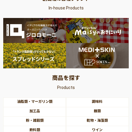
In-house Products
商品を探す
Products
油脂類・マーガリン類
調味料
加工品
麺類
粉・雑穀類
乾物・海藻類
飲料類
ワイン