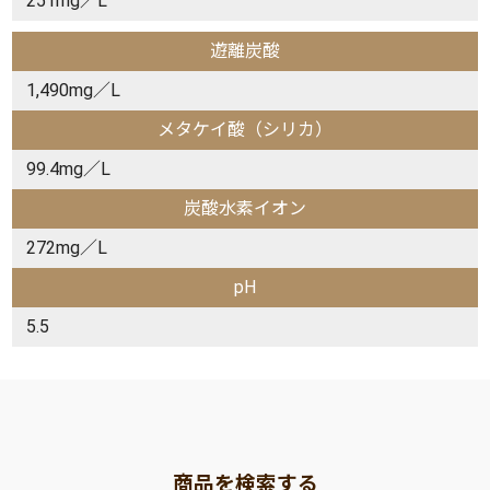
251mg／L
遊離炭酸
1,490mg／L
メタケイ酸（シリカ）
99.4mg／L
炭酸水素イオン
272mg／L
pH
5.5
商品を検索する