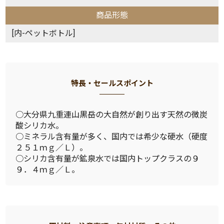
商品形態
[内-ペットボトル]
特長・セールスポイント
○大分県九重連山黒岳の大自然が創り出す天然の微炭
酸シリカ水。
○ミネラル含有量が多く、国内では希少な硬水（硬度
２５１ｍｇ／Ｌ）。
○シリカ含有量が鉱泉水では国内トップクラスの９
９．４ｍｇ／Ｌ。