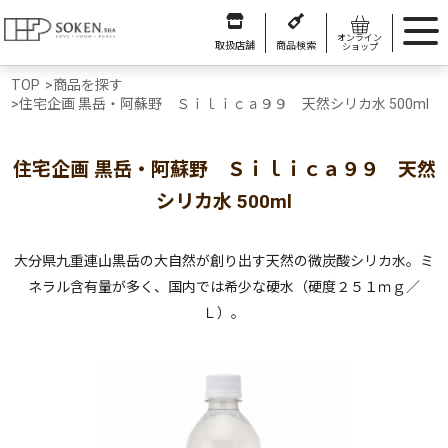
オンライン
取扱店舗
商品検索
ショップ
TOP
>
商品を探す
>
住宅企画 黒岳・阿蘇野 Ｓｉｌｉｃａ９９ 天然シリカ水 500ml
住宅企画 黒岳・阿蘇野 Ｓｉｌｉｃａ９９ 天然
シリカ水 500ml
大分県九重連山黒岳の大自然が創り出す天然の微炭酸シリカ水。ミ
ネラル含有量が多く、国内では希少な硬水（硬度２５１ｍｇ／
Ｌ）。