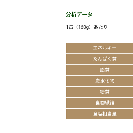
分析データ
1缶（160g）あたり
エネルギー
たんぱく質
脂質
炭水化物
糖質
食物繊維
食塩相当量