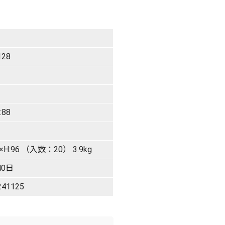
128
:88
0×H:96 （入数：20） 3.9kg
0日
241125