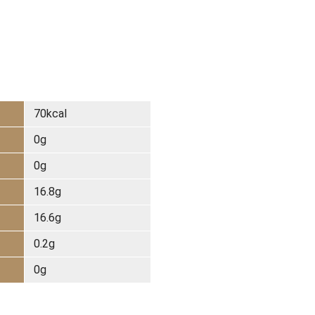
70kcal
0g
0g
16.8g
16.6g
0.2g
0g