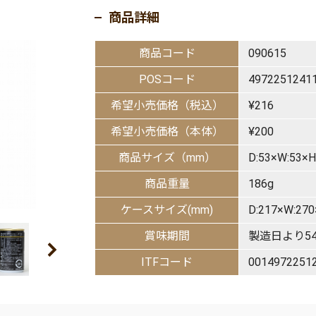
商品詳細
商品コード
090615
POSコード
4972251241
希望小売価格（税込）
¥216
希望小売価格（本体）
¥200
商品サイズ（mm）
D:53×W:53×H
商品重量
186g
ケースサイズ(mm)
D:217×W:27
賞味期間
製造日より54
ITFコード
0014972251