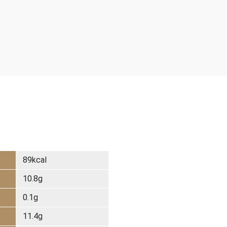
。
）
89kcal
10.8g
0.1g
11.4g