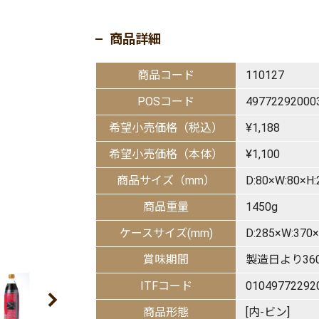
商品詳細
商品コード
110127
POSコード
49772292000
希望小売価格（税込）
¥1,188
希望小売価格（本体）
¥1,100
商品サイズ（mm）
D:80×W:80×H:
商品重量
1450g
ケースサイズ(mm)
D:285×W:370
賞味期間
製造日より36
ITFコード
01049772292
商品形態
[内-ビン]