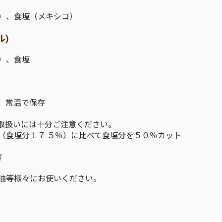
）、食塩（メキシコ）
ル)
）、食塩
、常温で保存
取扱いには十分ご注意ください。
（食塩分１７.５％）に比べて食塩分を５０％カット
方
油等様々にお使いください。