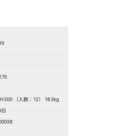
39
270
×H:300 （入数：12） 18.3kg
0日
00038