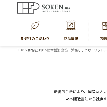
創健社のこだわり
商品情報
店舗
TOP
>
商品を探す
>
笛木醤油 金笛 減塩しょうゆ 1リット
伝統的手法により、国産丸大
た本醸造醤油から独自