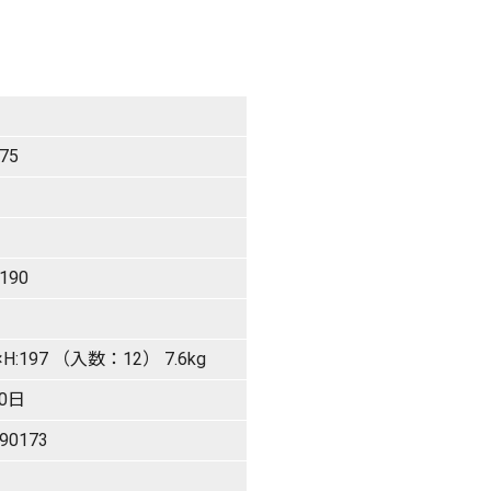
75
:190
0×H:197 （入数：12） 7.6kg
0日
90173