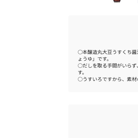
○本醸造丸大豆うすくち醤
ょうゆ」です。
○だしを取る手間がいらず
す。
○うすいろですから、素材