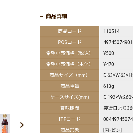
商品詳細
商品コード
110514
POSコード
49745074901
希望小売価格（税込）
¥508
希望小売価格（本体）
¥470
商品サイズ（mm）
D:63×W:63×H
商品重量
613g
ケースサイズ(mm)
D:192×W:26
賞味期間
製造日より36
ITFコード
00449745074
商品形態
[内-ビン]