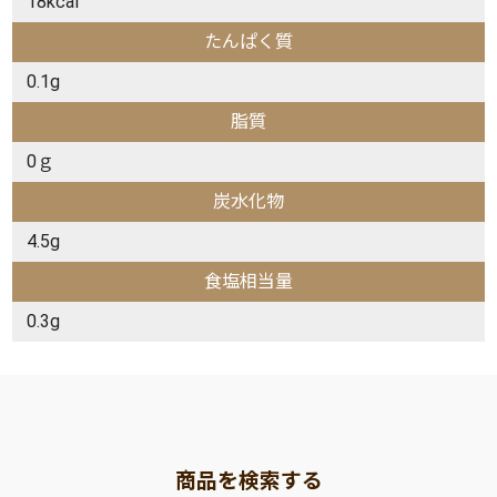
18kcal
たんぱく質
0.1g
脂質
0ｇ
炭水化物
4.5g
食塩相当量
0.3g
商品を検索する