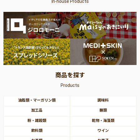
In-house Products
商品を探す
Products
油脂類・マーガリン類
調味料
加工品
麺類
粉・雑穀類
乾物・海藻類
飲料類
ワイン