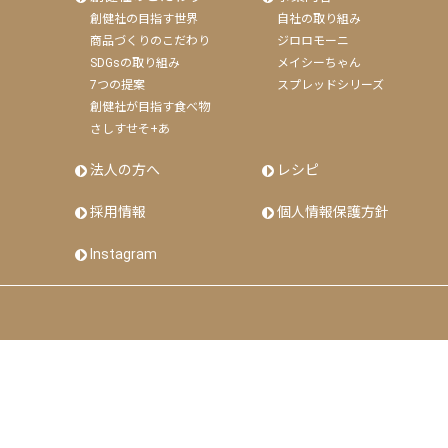
創健社の目指す世界
自社の取り組み
商品づくりのこだわり
ジロロモーニ
SDGsの取り組み
メイシーちゃん
7つの提案
スプレッドシリーズ
創健社が目指す食べ物
さしすせそ+あ
法人の方へ
レシピ
採用情報
個人情報保護方針
Instagram